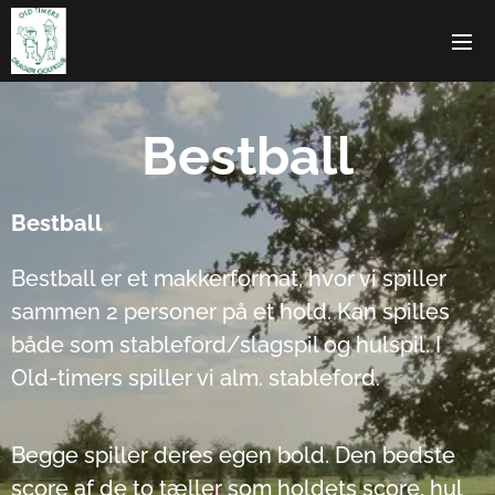
Bestball
Bestball
Bestball er et makkerformat, hvor vi spiller
sammen 2 personer på et hold. Kan spilles
både som stableford/slagspil og hulspil. I
Old-timers spiller vi alm. stableford.
Begge spiller deres egen bold. Den bedste
score af de to tæller som holdets score, hul