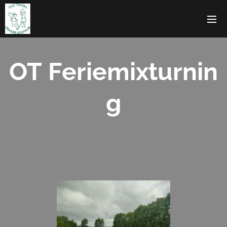
OT
Feriemixturnin
g